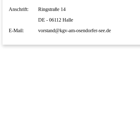
Anschrift:
Ringstraße 14
DE - 06112 Halle
E-Mail:
vorstand@kgv-am-osendorfer-see.de
Datenschutz
•
Impressum
•
© 2026 Am Osendorfer See e.V.